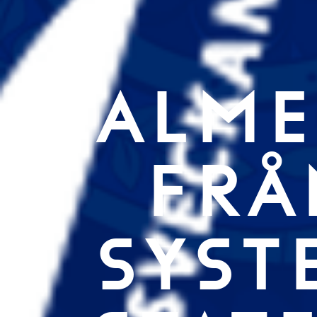
ALME
FRÅ
SYST