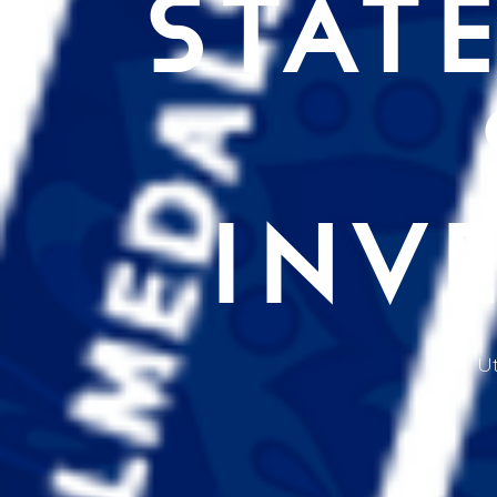
STAT
INV
U