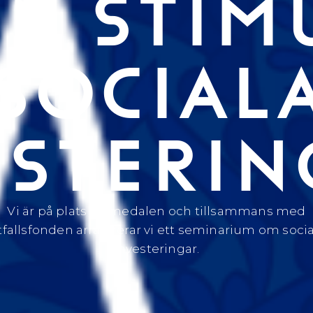
EN STIM
SOCIAL
ESTERIN
Vi är på plats i Almedalen och tillsammans med
tfallsfonden arrangerar vi ett seminarium om socia
investeringar.