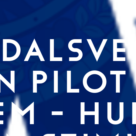
DALSVE
N PILOT 
EM - HU