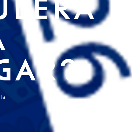
ULERA
A
GAR?
la