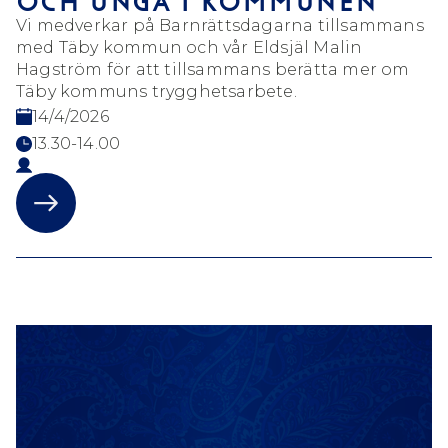
OCH UNGA I KOMMUNEN
Vi medverkar på Barnrättsdagarna tillsammans
med Täby kommun och vår Eldsjäl Malin
Hagström för att tillsammans berätta mer om
Täby kommuns trygghetsarbete.
14/4/2026
13.30-14.00