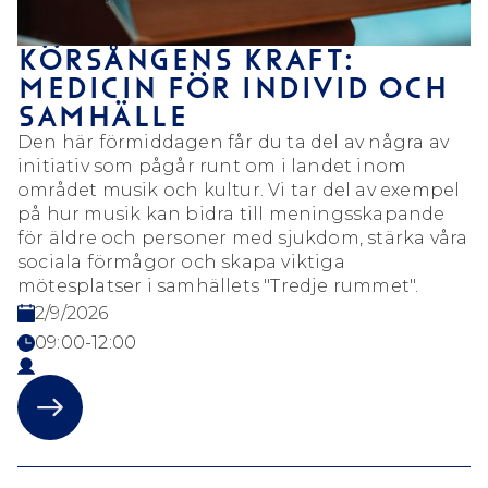
KÖRSÅNGENS KRAFT:
MEDICIN FÖR INDIVID OCH
SAMHÄLLE
Den här förmiddagen får du ta del av några av
initiativ som pågår runt om i landet inom
området musik och kultur. Vi tar del av exempel
på hur musik kan bidra till meningsskapande
för äldre och personer med sjukdom, stärka våra
sociala förmågor och skapa viktiga
mötesplatser i samhällets "Tredje rummet".
2/9/2026
09:00-12:00