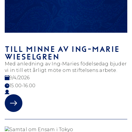
TILL MINNE AV ING-MARIE
WIESELGREN
Med anledning av Ing-Maries födelsedag bjuder
vi in till ett årligt möte om stiftelsens arbete.
9/4/2026
15.00-16.00