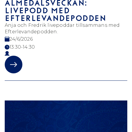
ALMEDALSVECKAN:
LIVEPODD MED
EFTERLEVANDEPODDEN
Anja och Fredrik livepoddar tillsammans med
Efterlevandepodden.
24/6/2026
13:30-14:30