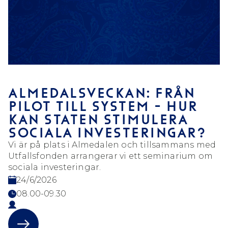
ALMEDALSVECKAN: FRÅN
PILOT TILL SYSTEM - HUR
KAN STATEN STIMULERA
SOCIALA INVESTERINGAR?
Vi är på plats i Almedalen och tillsammans med
Utfallsfonden arrangerar vi ett seminarium om
sociala investeringar.
24/6/2026
08.00-09.30