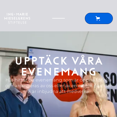
UPPTÄCK VÅRA
EVENEMANG
Här hittar du evenemang som är öppna för alla
och arrangeras av oss eller av en extern part där
vi är inbjudna att medverka.