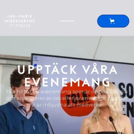
UPPTÄCK VÅRA
EVENEMANG
Här hittar du evenemang som är öppna för alla
och arrangeras av oss eller av en extern part där
vi är inbjudna att medverka.