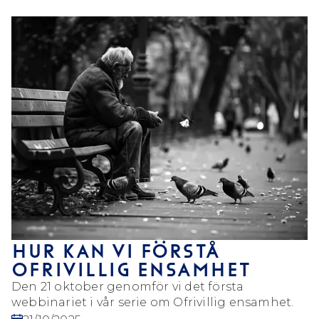
HUR KAN VI FÖRSTÅ
OFRIVILLIG ENSAMHET
Den 21 oktober genomför vi det första
webbinariet i vår serie om Ofrivillig ensamhet.