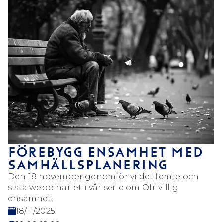
FÖREBYGG ENSAMHET MED
SAMHÄLLSPLANERING
Den 18 november genomför vi det femte och
sista webbinariet i vår serie om Ofrivillig
ensamhet.
18/11/2025