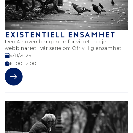
EXISTENTIELL ENSAMHET
Den 4 november genomför vi det tredje
webbinariet i vår serie om Ofrivillig ensamhet.
4/11/2025
10:00-12:00