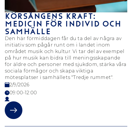
KÖRSÅNGENS KRAFT:
MEDICIN FÖR INDIVID OCH
SAMHÄLLE
Den här förmiddagen får du ta del av några av
initiativ som pågår runt om i landet inom
området musik och kultur. Vi tar del av exempel
på hur musik kan bidra till meningsskapande
för äldre och personer med sjukdom, stärka våra
sociala förmågor och skapa viktiga
mötesplatser i samhällets "Tredje rummet".
2/9/2026
09:00-12:00