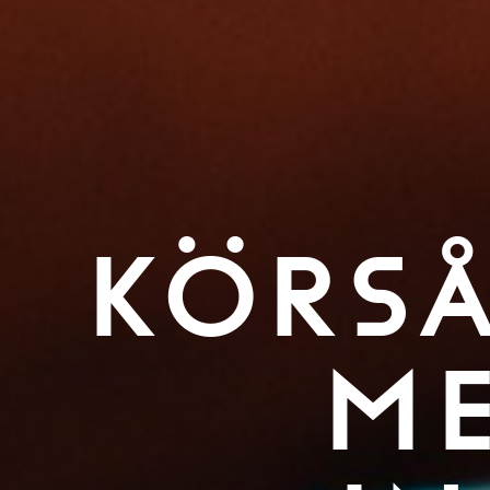
KÖRSÅ
ME