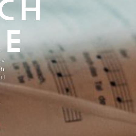
OCH
LE
iv
ch
ill
.