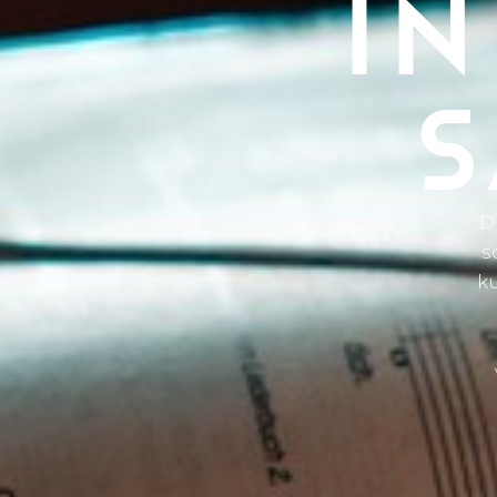
IN
S
D
s
ku