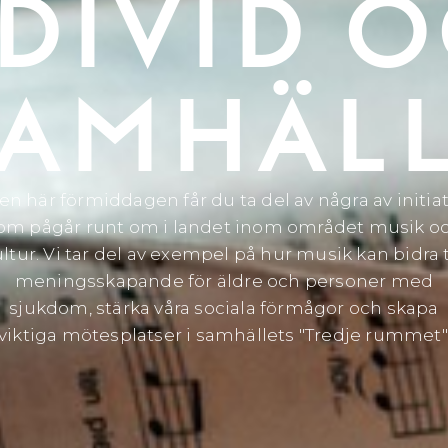
DIVID 
AMHÄL
en här förmiddagen får du ta del av några av initiat
om pågår runt om i landet inom området musik o
ltur. Vi tar del av exempel på hur musik kan bidra t
meningsskapande för äldre och personer med
sjukdom, stärka våra sociala förmågor och skapa
viktiga mötesplatser i samhällets "Tredje rummet"