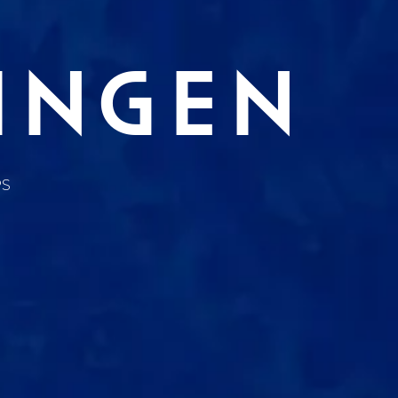
INGEN
d
PS