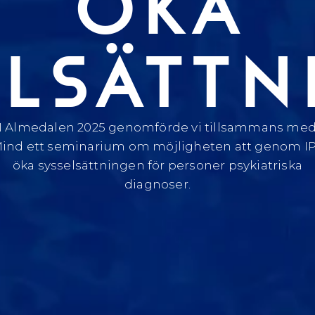
ÖKA
ELSÄTTN
I Almedalen 2025 genomförde vi tillsammans me
ind ett seminarium om möjligheten att genom I
öka sysselsättningen för personer psykiatriska
diagnoser.