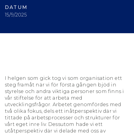
DATUM
15/9/2025
I helgen som gick tog vi som organisation ett
steg framåt när vi för första gången bjöd in
styrelse och andra viktiga personer som finns i
vår stiftelse för att arbeta med
utvecklingsfrågor. Arbetet genomfördes med
två olika fokus, dels ett inåtperspektiv där vi
tittade på arbetsprocesser och strukturer för
vårt eget inre liv. Dessutom hade vi ett
utåtperspektiv där vi delade med oss av