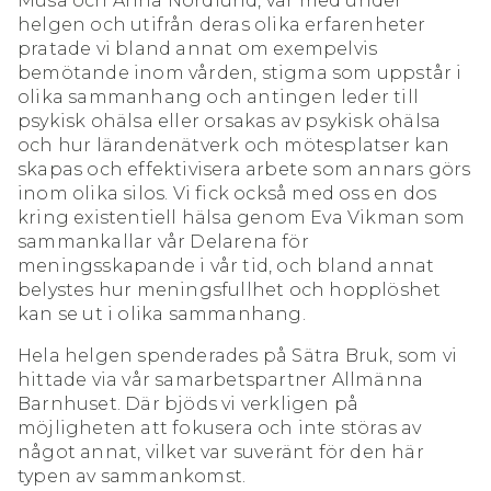
Musa och Anna Nordlund, var med under
helgen och utifrån deras olika erfarenheter
pratade vi bland annat om exempelvis
bemötande inom vården, stigma som uppstår i
olika sammanhang och antingen leder till
psykisk ohälsa eller orsakas av psykisk ohälsa
och hur lärandenätverk och mötesplatser kan
skapas och effektivisera arbete som annars görs
inom olika silos. Vi fick också med oss en dos
kring existentiell hälsa genom Eva Vikman som
sammankallar vår Delarena för
meningsskapande i vår tid, och bland annat
belystes hur meningsfullhet och hopplöshet
kan se ut i olika sammanhang.
Hela helgen spenderades på Sätra Bruk, som vi
hittade via vår samarbetspartner Allmänna
Barnhuset. Där bjöds vi verkligen på
möjligheten att fokusera och inte störas av
något annat, vilket var suveränt för den här
typen av sammankomst.