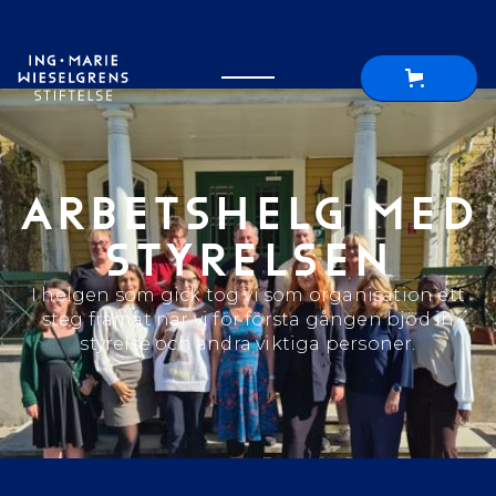
ARBETSHELG MED
STYRELSEN
I helgen som gick tog vi som organisation ett
steg framåt när vi för första gången bjöd in
styrelse och andra viktiga personer.