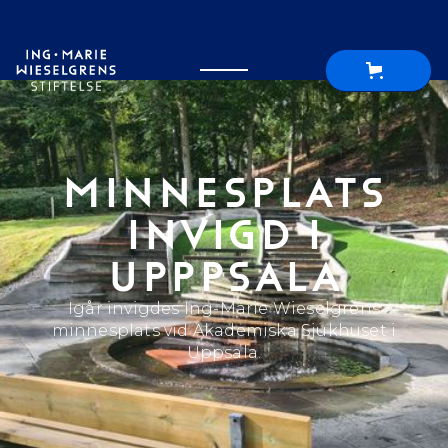
MINNESPLATS
INVIGD I
UPPPSALA
Igår invigdes Ing-Marie Wieselgrens
minnesplats vid Akademiska Sjukhuset i
Uppsala.