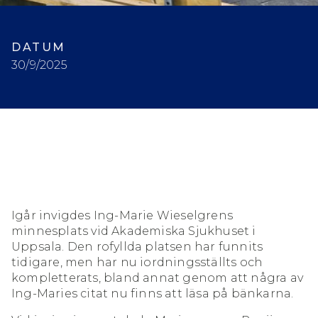
DATUM
30/9/2025
Igår invigdes Ing-Marie Wieselgrens
minnesplats vid Akademiska Sjukhuset i
Uppsala. Den rofyllda platsen har funnits
tidigare, men har nu iordningsställts och
kompletterats, bland annat genom att några av
Ing-Maries citat nu finns att läsa på bänkarna.