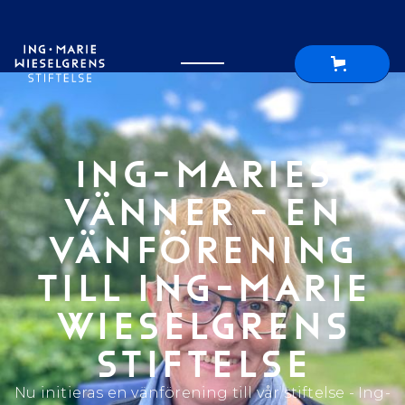
ING-MARIES
VÄNNER - EN
VÄNFÖRENING
TILL ING-MARIE
WIESELGRENS
STIFTELSE
Nu initieras en vänförening till vår stiftelse - Ing-