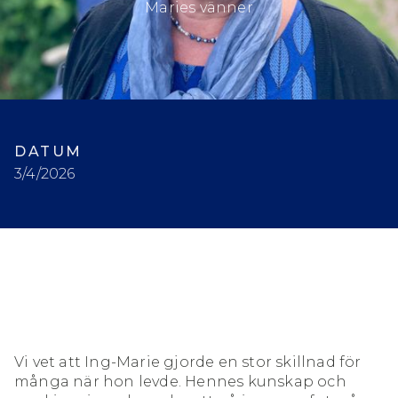
Maries vänner
DATUM
3/4/2026
Vi vet att Ing-Marie gjorde en stor skillnad för
många när hon levde. Hennes kunskap och