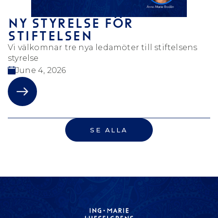
NY STYRELSE FÖR
STIFTELSEN
Vi välkomnar tre nya ledamöter till stiftelsens
styrelse
June 4, 2026
SE ALLA