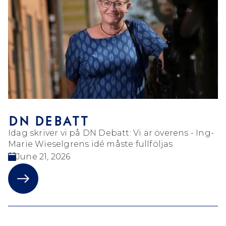
DN DEBATT
Idag skriver vi på DN Debatt: Vi är överens - Ing-
Marie Wieselgrens idé måste fullföljas
June 21, 2026