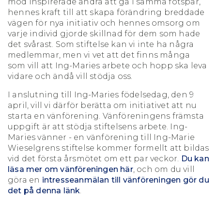
mod inspirerade andra att gå i samma fotspår,
hennes kraft till att skapa förändring breddade
vägen för nya initiativ och hennes omsorg om
varje individ gjorde skillnad för dem som hade
det svårast. Som stiftelse kan vi inte ha några
medlemmar, men vi vet att det finns många
som vill att Ing-Maries arbete och hopp ska leva
vidare och ändå vill stödja oss.
I anslutning till Ing-Maries födelsedag, den 9
april, vill vi därför berätta om initiativet att nu
starta en vänförening. Vänföreningens främsta
uppgift är att stödja stiftelsens arbete. Ing-
Maries vänner - en vänförening till Ing-Marie
Wieselgrens stiftelse kommer formellt att bildas
vid det första årsmötet om ett par veckor.
Du kan
läsa mer om vänföreningen här
, och om du vill
göra en
intresseanmälan till vänföreningen gör du
det på denna länk
.